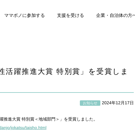
ママボノに参加する
支援を受ける
企業・自治体の方
ト
マボノ
受賞歴
ママボノ（育休・離職中）
ママボノNEXT
参加ママの声
支援団体の募集について
これまでの支援実績
支援団体の声
企業に導入する
自治体の方へ
性活躍推進大賞 特別賞」を受賞しま
2024年12月17日
お知らせ
躍推進大賞 特別賞＜地域部門＞」を受賞しました。
danjo/jokatsu/taisho.html