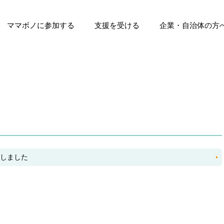
ママボノに参加する
支援を受ける
企業・自治体の方
ト
マボノ
受賞歴
ママボノ（育休・離職中）
ママボノNEXT
参加ママの声
支援団体の募集について
これまでの支援実績
支援団体の声
企業に導入する
自治体の方へ
賞しました