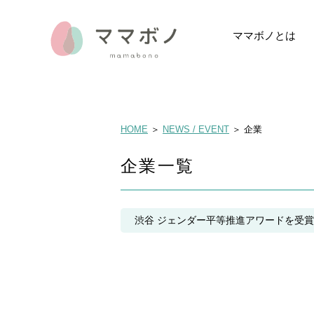
ママボノとは
ママボノとは
イベントレポー
データでみるマ
メディア掲載・
HOME
＞
NEWS / EVENT
＞ 企業
企業一覧
渋谷 ジェンダー平等推進アワードを受