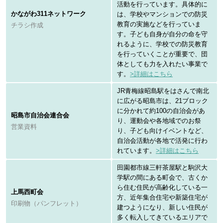
活動を行っています。具体的に
かながわ311ネットワーク
は、学校やマンションでの防災
教育の実施などを行っていま
チラシ作成
す。子ども自身が自分の命を守
れるように、学校での防災教育
を行っていくことが重要で、団
体としても力を入れたい事業で
す。
>詳細はこちら
JR青梅線昭島駅をはさんで南北
に広がる昭島市は、21ブロック
に分かれて約100の自治会があ
昭島市自治会連合会
り、運動会や各地域でのお祭
営業資料
り、子ども向けイベントなど、
自治会活動が各地で活発に行わ
れています。
>詳細はこちら
田園都市線三軒茶屋駅と駒沢大
学駅の間にある町会で、古くか
ら住む住民が高齢化している一
上馬西町会
方、近年集合住宅や新築住宅が
印刷物（パンフレット）
建つようになり、新しい住民が
多く転入してきているエリアで