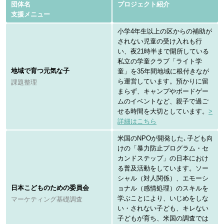
団体名
プロジェクト紹介
支援メニュー
小学4年生以上の区からの補助が
されない児童の受け入れも行
い、夜21時半まで開所している
私立の学童クラブ「ライト学
地域で育つ元気な子
童」を35年間地域に根付きなが
ら運営しています。預かりに留
課題整理
まらず、キャンプやボードゲー
ムのイベントなど、親子で過ご
せる時間を大切としています。
>
詳細はこちら
米国のNPOが開発した､子ども向
けの「暴力防止プログラム・セ
カンドステップ」の日本におけ
る普及活動をしています。ソー
シャル（対人関係）、エモーシ
日本こどものための委員会
ョナル（感情処理）のスキルを
学ぶことにより、いじめをしな
マーケティング基礎調査
い・されない子ども、キレない
子どもが育ち、米国の調査では