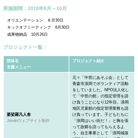
実施期間：2018年8月～10月
オリエンテーション ８月30日
キックオフミーティング 8月30日
成果物納品 10月26日
プロジェクト一覧：
団体名
プロジェクト紹介
支援メニュー
元々「中世にあそぶ会」として
青森市浪岡でボランティア活動
をしていました。NPO法人化し
て「中世の館」の指定管理を請
け負うことになり12年目。浪岡
地区児童館の指定管理業務も請
婆娑羅凡人舎
け負っています。子どもたちに
Jimdoウェブサイト制作
「浪岡はいい街だ！」と胸を張
って故郷を語ってもらえるよ
う、自主事業として「浪岡城落