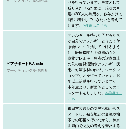
マーケティング基礎調査
りを行っています。事業として
成り立たせるために、現状の月
延べ300人の利用を、数年かけて
3倍に増やしていきたいと考えて
います。
>詳細はこちら
アレルギーを持った子どもたち
が自分でアレルギーとうまく付
き合いつつ生活していけるよう
に、医療機関との連携のもと、
食物アレルギー患者の誤食防止
ピアサポートF.A.cafe
の為の啓発活動やアレルギー疾
患の対策教材の作成、ワークシ
マーケティング基礎調査
ョップなどを行っています。10
年以上活動を行っていますが、
本年度より、新団体としての再
スタートをしました。
>詳細はこ
ちら
東日本大震災の支援活動からス
タートし、被災地との交流や物
販での応援を行いながら、神奈
川県内で防災の考えを普及する