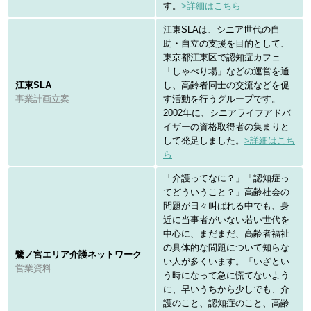
す。
>詳細はこちら
江東SLAは、シニア世代の自
助・自立の支援を目的として、
東京都江東区で認知症カフェ
「しゃべり場」などの運営を通
江東SLA
し、高齢者同士の交流などを促
事業計画立案
す活動を行うグループです。
2002年に、シニアライフアドバ
イザーの資格取得者の集まりと
して発足しました。
>詳細はこち
ら
「介護ってなに？」「認知症っ
てどういうこと？」高齢社会の
問題が日々叫ばれる中でも、身
近に当事者がいない若い世代を
中心に、まだまだ、高齢者福祉
の具体的な問題について知らな
鷺ノ宮エリア介護ネットワーク
い人が多くいます。「いざとい
営業資料
う時になって急に慌てないよう
に、早いうちから少しでも、介
護のこと、認知症のこと、高齢