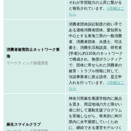
それが学習能力の上昇に繋がる
と報告されています。
>詳細はこ
ちら
消費者団体訴訟制度の担い手で
ある適格消費者団体。愛知県を
中心とする東海三県の一般消費
者、消費者団体、弁護士、司法
書士、消費生活相談員、研究者
消費者被害防止ネットワーク東
(学者)ら約110名のネットワーク
海
で構成され、無償ボランティア
マーケティング基礎調査
で、団体に寄せられた消費者の
被害・トラブル情報に対して、
当該事業者に差止請求、是正申
入れを行っています。
>詳細はこ
ちら
神奈川県麻生養護学校内に拠点
を置き、周辺地域の方と障がい
者に対して運動支援プログラム
を実施しながら、将来的に神川
県内に水平展開していくため
麻生スマイルクラブ
に、継続できる運営モデルづく