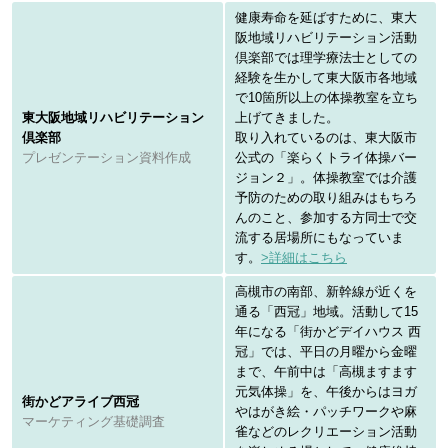
健康寿命を延ばすために、東大
阪地域リハビリテーション活動
倶楽部では理学療法士としての
経験を生かして東大阪市各地域
で10箇所以上の体操教室を立ち
東大阪地域リハビリテーション
上げてきました。
倶楽部
取り入れているのは、東大阪市
プレゼンテーション資料作成
公式の「楽らくトライ体操バー
ジョン２」。体操教室では介護
予防のための取り組みはもちろ
んのこと、参加する方同士で交
流する居場所にもなっていま
す。
>詳細はこちら
高槻市の南部、新幹線が近くを
通る「西冠」地域。活動して15
年になる「街かどデイハウス 西
冠」では、平日の月曜から金曜
まで、午前中は「高槻ますます
元気体操」を、午後からはヨガ
街かどアライブ西冠
やはがき絵・パッチワークや麻
マーケティング基礎調査
雀などのレクリエーション活動