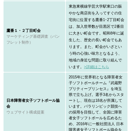
東急東横線学芸大学駅東口の賑
やかな商店街を入ってすぐの住
宅街に位置する鷹番1･2丁目町会
は、加入世帯数が目黒区で2番目
鷹番１・２丁目町会
に大きい町会です。昭和8年に誕
マーケティング基礎調査（パン
生した、歴史の長い町会でもあ
フレット制作）
ります。また、町会がいざとい
う時の心強い味方となるよう、
地域の身近な問題に取り組んで
います。
>詳細はこちら
2015年に世界初となる障害者女
子ソフトボールチーム『武蔵野
プリティープリンセス』を埼玉
県で立ち上げ。選手3名からスタ
日本障害者女子ソフトボール協
ートし、現在は18名が所属して
会
います。パラリンピック競技へ
ウェブサイト構成提案
の採用を目指して、全国に障害
者女子ソフトボールを広めるた
め、2016年に一般社団法人 日本
障害者女子ソフトボール協会を