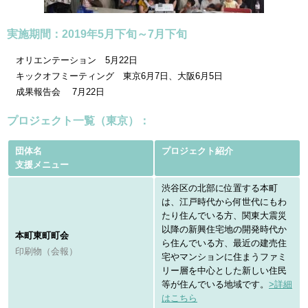
実施期間：2019年5月下旬～7月下旬
オリエンテーション 5月22日
キックオフミーティング 東京6月7日、大阪6月5日
成果報告会 7月22日
プロジェクト一覧（東京）：
団体名
プロジェクト紹介
支援メニュー
渋谷区の北部に位置する本町
は、江戸時代から何世代にもわ
たり住んでいる方、関東大震災
以降の新興住宅地の開発時代か
本町東町町会
ら住んでいる方、最近の建売住
印刷物（会報）
宅やマンションに住まうファミ
リー層を中心とした新しい住民
等が住んでいる地域です。
>詳細
はこちら