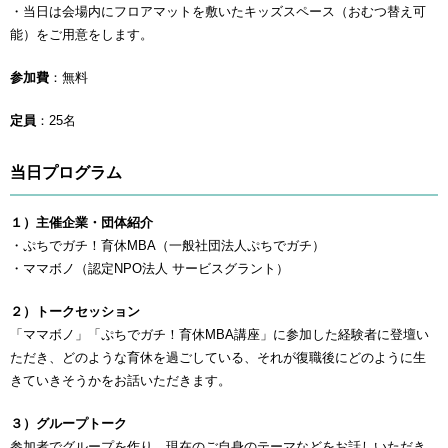
・当日は会場内にフロアマットを敷いたキッズスペース（おむつ替え可
能）をご用意をします。
参加費
：無料
定員
：25名
当日プログラム
１）主催企業・団体紹介
・ぷちでガチ！育休MBA（一般社団法人ぷちでガチ）
・ママボノ（認定NPO法人 サービスグラント）
２）トークセッション
「ママボノ」「ぷちでガチ！育休MBA講座」に参加した経験者に登壇い
ただき、どのような育休を過ごしている、それが復職後にどのように生
きていきそうかをお話いただきます。
３）グループトーク
参加者でグループを作り、現在のご自身のテーマなどをお話しいただき