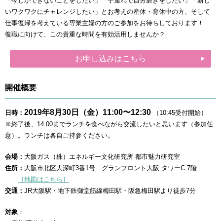
「今しかできないことをしたい」「子連れで自分磨きをしたい」「新し
いワクワクにチャレンジしたい」とお考えの産休・育休中の方、そして
仕事復帰を考えている専業主婦の方のご参加をお待ちしております！
復職に向けて、この貴重な時間を有効活用しませんか？
お申し込みはこちら
開催概要
2019年8
月30日（金）11:00〜12:30
日時：
（10:45受付開始）
※終了後、14:00までランチを食べながら交流したいと思います（参加任
意）。ランチは各自ご持参ください。
会場：
大阪ガス（株）エネルギー文化研究所 都市魅力研究室
住所：
大阪市北区大深町3番1号 グランフロント大阪 タワーC 7階
［地図はこちら］
交通：
JR大阪駅・地下鉄御堂筋線梅田駅・阪急梅田駅より徒歩7分
対象
：