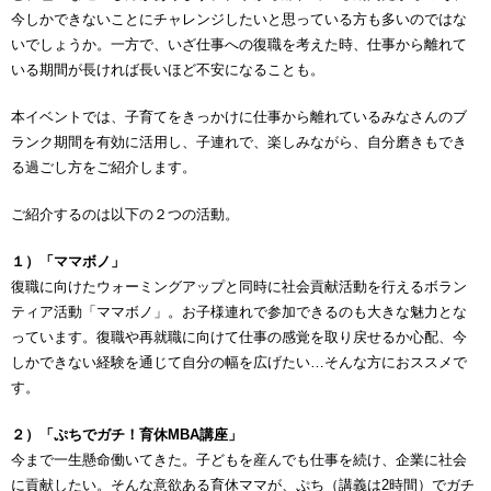
今しかできないことにチャレンジしたいと思っている方も多いのではな
いでしょうか。一方で、いざ仕事への復職を考えた時、仕事から離れて
いる期間が長ければ長いほど不安になることも。
本イベントでは、子育てをきっかけに仕事から離れているみなさんのブ
ランク期間を有効に活用し、子連れで、楽しみながら、自分磨きもでき
る過ごし方をご紹介します。
ご紹介するのは以下の２つの活動。
１）「ママボノ」
復職に向けたウォーミングアップと同時に社会貢献活動を行えるボラン
ティア活動「ママボノ」。お子様連れで参加できるのも大きな魅力とな
っています。復職や再就職に向けて仕事の感覚を取り戻せるか心配、今
しかできない経験を通じて自分の幅を広げたい…そんな方におススメで
す。
２）「ぷちでガチ！育休MBA講座」
今まで一生懸命働いてきた。子どもを産んでも仕事を続け、企業に社会
に貢献したい。そんな意欲ある育休ママが、ぷち（講義は2時間）でガチ